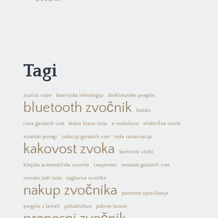
Tagi
analiza vode
baterijska tehnologija
bioklimatske pergole
bluetooth zvočnik
botoks
cena garažnih vrat
dobra hrana Izola
e-mobilnost
električna vozila
estetski posegi
izolacija garažnih vrat
Izola restavracija
kakovost zvoka
kaminski vložki
kitajska avtomobilska znamka
Leapmotor
montaža garažnih vrat
morske jedi Izola
naglavne svetilke
nakup zvočnika
pametno upravljanje
pergole z lameli
pohodništvo
pokrite terase