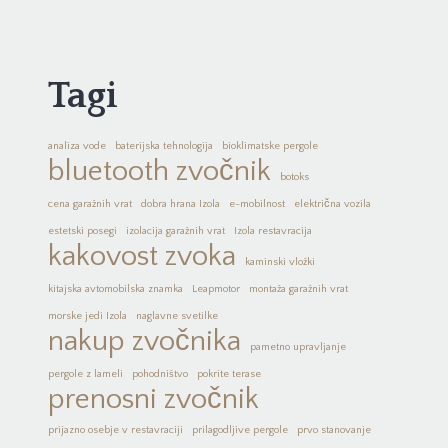
Tagi
analiza vode
baterijska tehnologija
bioklimatske pergole
bluetooth zvočnik
botoks
cena garažnih vrat
dobra hrana Izola
e-mobilnost
električna vozila
estetski posegi
izolacija garažnih vrat
Izola restavracija
kakovost zvoka
kaminski vložki
kitajska avtomobilska znamka
Leapmotor
montaža garažnih vrat
morske jedi Izola
naglavne svetilke
nakup zvočnika
pametno upravljanje
pergole z lameli
pohodništvo
pokrite terase
prenosni zvočnik
prijazno osebje v restavraciji
prilagodljive pergole
prvo stanovanje