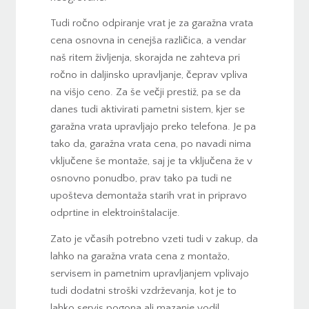
Tudi ročno odpiranje vrat je za garažna vrata
cena osnovna in cenejša različica, a vendar
naš ritem življenja, skorajda ne zahteva pri
ročno in daljinsko upravljanje, čeprav vpliva
na višjo ceno. Za še večji prestiž, pa se da
danes tudi aktivirati pametni sistem, kjer se
garažna vrata upravljajo preko telefona. Je pa
tako da, garažna vrata cena, po navadi nima
vključene še montaže, saj je ta vključena že v
osnovno ponudbo, prav tako pa tudi ne
upošteva demontaža starih vrat in pripravo
odprtine in elektroinštalacije.
Zato je včasih potrebno vzeti tudi v zakup, da
lahko na garažna vrata cena z montažo,
servisem in pametnim upravljanjem vplivajo
tudi dodatni stroški vzdrževanja, kot je to
lahko servis pogona ali mazanje vodil.