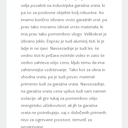
velja pozabiti na industrijska garažna vrata, ki
pa so za poslovne objekte bolj robustna. Ko
imamo končno izbrano vrsto garažnih vrat, pa
prav tako moramo izbrati vrsto materiala, ki
ima prav tako pomembno vlogo. Velikokrat je
izbrano jeklo, čeprav je tudi aluminij tisti, ki je
lažje in ne rjavi. Navsezadnje je tudi les, še
vedno tisti ki pričara estetski videz in zato še
vedno zahteva višjo ceno, kljub temu da ima
zahtevnejša vzdrževanje. Tako kot za okna in
vhodna vrata, pa je tudi pevec material
primeren tudi za garažna vrata. Navsezadnje,
na garažna vrata cena vpliva tudi sam namen
izolacije, ali gre tukaj za pomembno višjo
energetsko učinkovitost, ali jih ta garažna
vrata ne potrebujejo, saj v določenih primerih,
niso za ogrevane prostore, temveč za
neogrevane.