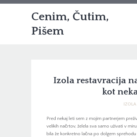
Cenim, Čutim,
Pišem
Izola restavracija 
kot nek
IZOLA
Pred nekaj leti sem z mojim partnerjem preživl
velikih načrtov, želela sva samo uživati v mi
bila že konkretno lačna po dolgem sprehodu o