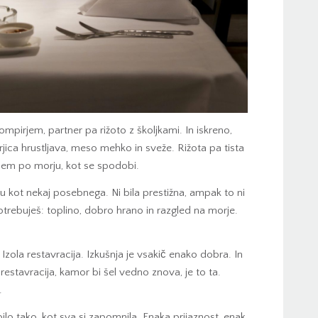
mpirjem, partner pa rižoto z školjkami. In iskreno,
rjica hrustljava, meso mehko in sveže. Rižota pa tista
njem po morju, kot se spodobi.
 kot nekaj posebnega. Ni bila prestižna, ampak to ni
trebuješ: toplino, dobro hrano in razgled na morje.
 Izola restavracija. Izkušnja je vsakič enako dobra. In
restavracija, kamor bi šel vedno znova, je to ta.
.
ilo tako, kot sva si zapomnila. Enaka prijaznost, enak