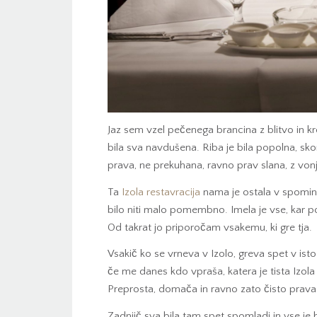
Jaz sem vzel pečenega brancina z blitvo in kro
bila sva navdušena. Riba je bila popolna, sko
prava, ne prekuhana, ravno prav slana, z vo
Ta
Izola restavracija
nama je ostala v spominu
bilo niti malo pomembno. Imela je vse, kar po
Od takrat jo priporočam vsakemu, ki gre tja.
Vsakič ko se vrneva v Izolo, greva spet v isto
če me danes kdo vpraša, katera je tista Izola 
Preprosta, domača in ravno zato čisto prava
Zadnjič sva bila tam spet spomladi in vse je b