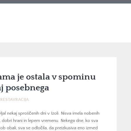
nama je ostala v spominu
aj posebnega
 RESTAVRACIJA
jal nekaj sproščenih dni v Izoli. Nisva imela nobenih
ru, dobri hrani in lepem vremenu. Nekega dne, ko sva
b obali, sva se odločila, da preizkusiva eno izmed