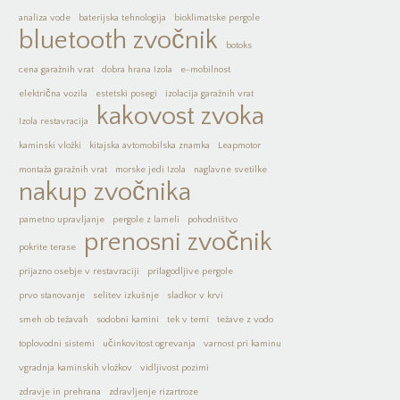
analiza vode
baterijska tehnologija
bioklimatske pergole
bluetooth zvočnik
botoks
cena garažnih vrat
dobra hrana Izola
e-mobilnost
električna vozila
estetski posegi
izolacija garažnih vrat
kakovost zvoka
Izola restavracija
kaminski vložki
kitajska avtomobilska znamka
Leapmotor
montaža garažnih vrat
morske jedi Izola
naglavne svetilke
nakup zvočnika
pametno upravljanje
pergole z lameli
pohodništvo
prenosni zvočnik
pokrite terase
prijazno osebje v restavraciji
prilagodljive pergole
prvo stanovanje
selitev izkušnje
sladkor v krvi
smeh ob težavah
sodobni kamini
tek v temi
težave z vodo
toplovodni sistemi
učinkovitost ogrevanja
varnost pri kaminu
vgradnja kaminskih vložkov
vidljivost pozimi
zdravje in prehrana
zdravljenje rizartroze