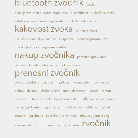
bluetooth zvočnik
botoks
cena garažnih vrat
dobra hrana Izola
e-mobilnost
električna vozila
estetski posegi
izolacija garažnih vrat
Izola restavracija
kakovost zvoka
kaminski vložki
kitajska avtomobilska znamka
Leapmotor
montaža garažnih vrat
morske jedi Izola
naglavne svetilke
nakup zvočnika
pametno upravljanje
pergole z lameli
pohodništvo
pokrite terase
prenosni zvočnik
prijazno osebje v restavraciji
prilagodljive pergole
prvo stanovanje
selitev izkušnje
sladkor v krvi
smeh ob težavah
sodobni kamini
tek v temi
težave z vodo
toplovodni sistemi
učinkovitost ogrevanja
varnost pri kaminu
vgradnja kaminskih vložkov
vidljivost pozimi
zdravje in prehrana
zdravljenje rizartroze
zdrav življenjski slog
zvočnik
zimske aktivnosti
zunanje bivalne površine