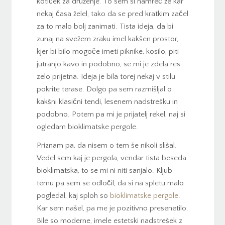
kotiček za druženje. To sem si namreč že kar
nekaj časa želel, tako da se pred kratkim začel
za to malo bolj zanimati. Tista ideja, da bi
zunaj na svežem zraku imel kakšen prostor,
kjer bi bilo mogoče imeti piknike, kosilo, piti
jutranjo kavo in podobno, se mi je zdela res
zelo prijetna. Ideja je bila torej nekaj v stilu
pokrite terase. Dolgo pa sem razmišljal o
kakšni klasični tendi, lesenem nadstrešku in
podobno. Potem pa mi je prijatelj rekel, naj si
ogledam bioklimatske pergole.
Priznam pa, da nisem o tem še nikoli slišal.
Vedel sem kaj je pergola, vendar tista beseda
bioklimatska, to se mi ni niti sanjalo. Kljub
temu pa sem se odločil, da si na spletu malo
pogledal, kaj sploh so
bioklimatske pergole
.
Kar sem našel, pa me je pozitivno presenetilo.
Bile so moderne, imele estetski nadstrešek z