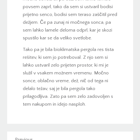
povsem zaprl, tako da sem si ustvaril bodisi
prijetno senco, bodisi sem teraso zaščitil pred
dežjem. Če pa zunaj ni močnega sonca, pa
sem lahko lamele deloma odprl, kar je skozi
spustilo kar se da veliko svetlobe.
Tako pa je bila bioklimatska pergola res tista
rešitev, ki sem jo potreboval. Z njo sem si
lahko ustvaril zelo prijeten prostor, ki mi je
služil v vsakem možnem vremenu. Močno
sonce, oblačno vreme, dež, nič od tega ni
delalo težav, saj je bila pergola tako
prilagodljiva. Zato pa sem zelo zadovoljen s
tem nakupom in idejo nasploh.
Previous